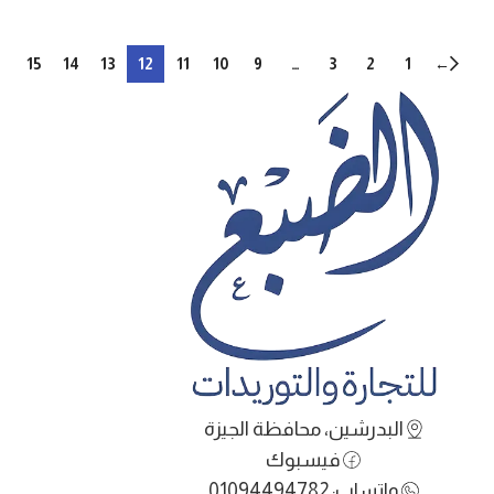
…
15
14
13
12
11
10
9
…
3
2
1
←
البدرشين، محافظة الجيزة
فيسبوك
واتساب: 01094494782