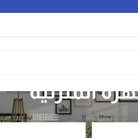
هزة المنزلية
لية
الصفحة 12
Show
9
12
18
24