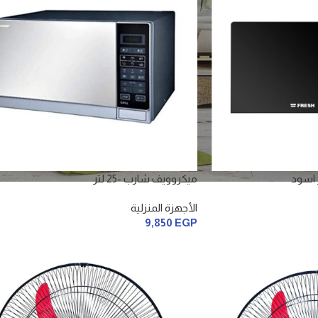
ميكروويف شارب -25 لتر
الأجهزة المنزلية
9,850
EGP