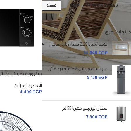
السعر:
550 EGP
37,500 EGP
—
تصفية
منتجات اخرى
تكيف ميديا 2.25 حصان بارد ساخن
36,000
EGP
مبرد مياه فريش 2 حنفيه بارد فاتر
ميكروويف فريش 25 لتر اسود
5,150
EGP
الأجهزة المنزلية
4,400
EGP
سخان تورنيدو كهربا 55 لتر
7,300
EGP