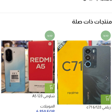
منتجات ذات صلة
جديد
جديد
شاومي A5 128
الموبيلات
ريلمي c71 6/128
6,850
EGP