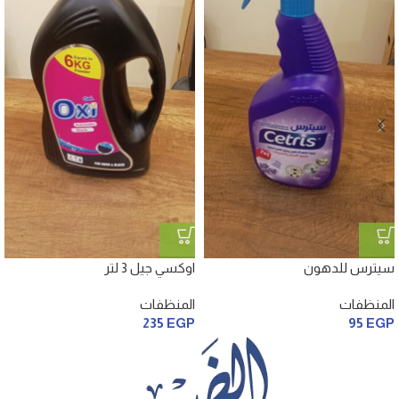
سيترس للدهون
اوكسي جيل 3 لتر
المنظفات
المنظفات
235
EGP
95
EGP