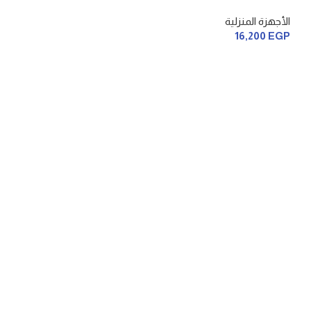
الأجهزة المنزلية
16,200
EGP
تلاجه كريازي 370 لتر
الأجهزة المنزلية
22,100
EGP