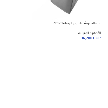
غساله توشيبا فوق اتوماتيك 11ك
الأجهزة المنزلية
16,200
EGP
فريزر كريازي 5 درج
الأجهزة المنزلية
28,200
EGP