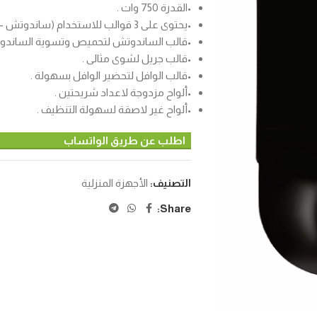
•القدرة 750 وات .
•يحتوى على 3 قوالب للاستخدام (ساندوتش – جريل – وافل ) .
•قالب الساندوتش لتحميص وتسوية الساندو
•قالب جريل لشوى مثالى .
•قالب الوافل لتحضير الوافل بسهولة .
•ألواح مزدوجة لاعداد شريحتين .
•ألواح غير لاصقة لسهولة التنظيف .
اطلب عن طريق الواتساب
التصنيف:
الأجهزة المنزلية
Share: