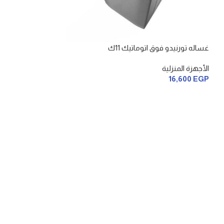
غساله تورنيدو فوق اتوماتيك 11ك
الأجهزة المنزلية
16,600
EGP
فريزر كريازي 5 درج
الأجهزة المنزلية
28,200
EGP