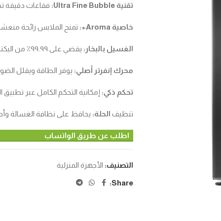
تقنية Ultra Fine Bubble:
فقاعات دقيقة تختر
خاصية Aroma+:
تمنح الملابس رائحة منعشة
الغسيل بالبخار:
يقضي على ٩٩.٩٩٪ من البكتيريا والروائح غير المرغوبة.
محرك إنفرتر أصلي:
يوفر الطاقة ويقلل الضوض
تحكم ذكي:
إمكانية التحكم الكامل عبر تطبيق ا
تنظيف
الحلة:
يحافظ على نظافة الغسالة وأدا
اطلب عن طريق الواتساب
التصنيف:
الأجهزة المنزلية
Share: