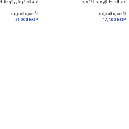
غساله اطباق ميديا 13 فرد
غساله فريش اتوماتيك 9
الأجهزة المنزلية
الأجهزة المنزلية
21,000
EGP
17,400
EGP