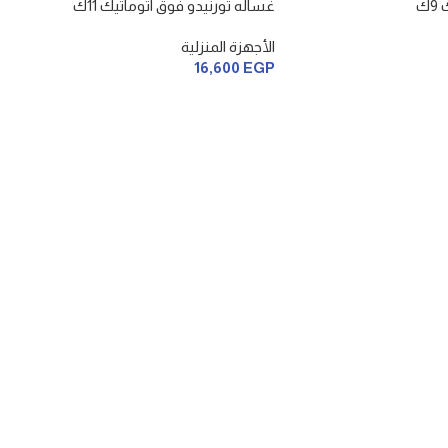
ك
غساله تورنيدو فوق اتوماتيك 11ك
الأجهزة المنزلية
16,600
EGP