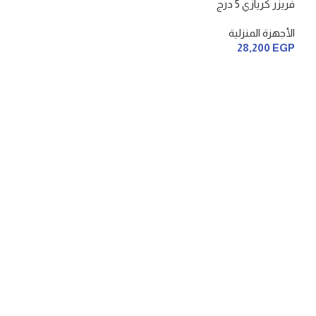
فريزر كريازي 5 درج
الأجهزة المنزلية
28,200
EGP
تلاجه ميديا 338 لتر
الأجهزة المنزلية
18,400
EGP