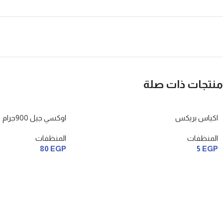
منتجات ذات صلة
اكياس بريكس
اوكسي جيل 900جرام
المنظفات
المنظفات
80
EGP
5
EGP