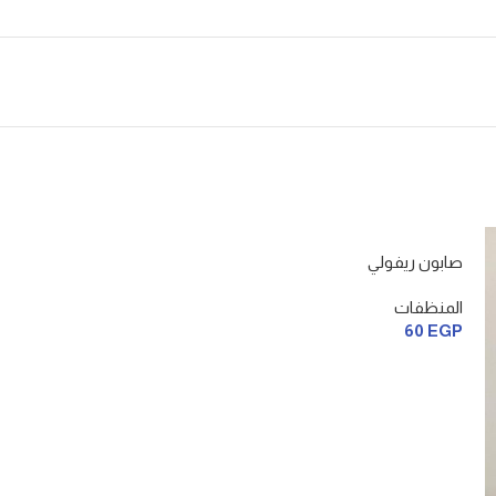
صابون ريفولي
المنظفات
60
EGP