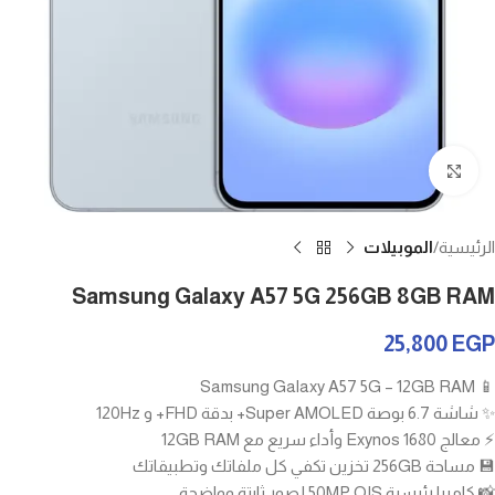
Click to enlarge
الرئيسية
الموبيلات
Samsung Galaxy A57 5G 256GB 8GB RAM
25,800
EGP
📱 Samsung Galaxy A57 5G – 12GB RAM
✨ شاشة 6.7 بوصة Super AMOLED+ بدقة FHD+ و 120Hz
⚡ معالج Exynos 1680 وأداء سريع مع 12GB RAM
💾 مساحة 256GB تخزين تكفي كل ملفاتك وتطبيقاتك
📸 كاميرا رئيسية 50MP OIS لصور ثابتة وواضحة