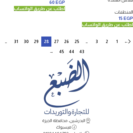
60
EGP
اطلب عن طريق الواتساب
المنظفات
15
EGP
اطلب عن طريق الواتساب
…
31
30
29
28
27
26
25
…
3
2
1
←
→
45
44
43
البدرشين، محافظة الجيزة
فيسبوك