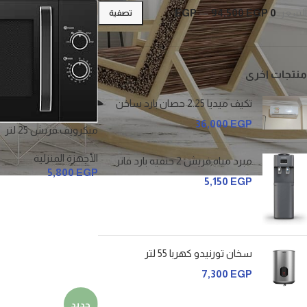
السعر:
0 EGP
94,500 EGP
—
تصفية
منتجات اخرى
تكيف ميديا 2.25 حصان بارد ساخن
36,000
EGP
ميكرويف فريش 25 لتر
الأجهزة المنزلية
مبرد مياه فريش 2 حنفيه بارد فاتر
5,800
EGP
5,150
EGP
سخان تورنيدو كهربا 55 لتر
7,300
EGP
جديد