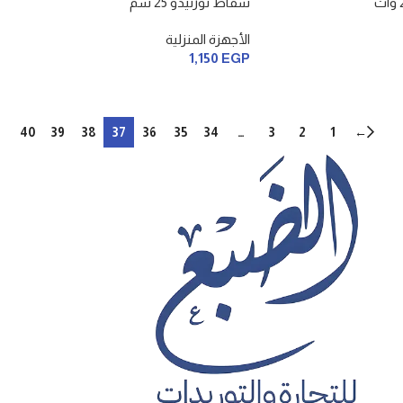
شفاط تورنيدو 25 سم
الأجهزة المنزلية
1,150
EGP
…
40
39
38
37
36
35
34
…
3
2
1
←