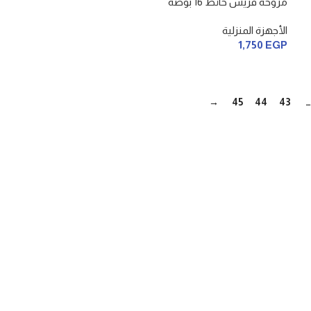
مروحه فريش حائط 16 بوصه
الأجهزة المنزلية
1,750
EGP
→
45
44
43