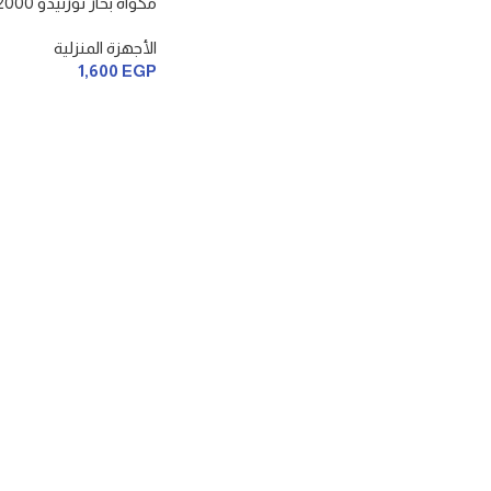
مكواه بخار تورنيدو 2000 وات
الأجهزة المنزلية
1,600
EGP