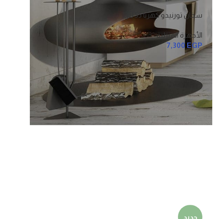
سخان تورنيدو كهربا 55 لتر
الأجهزة المنزلية
7,300
EGP
جديد