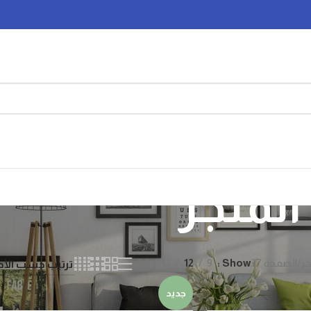
المتجر
جر
الصفحة 37
Show
9
12
18
24
جديد