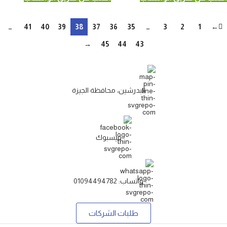
…
41
40
39
38
37
36
35
…
3
2
1
←
→
45
44
43
البدرشين، محافظة الجيزة
فيسبوك
واتساب: 01094494782
طلبات الشركات